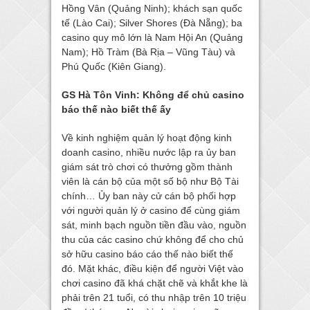
Hồng Vân (Quảng Ninh); khách sạn quốc
tế (Lào Cai); Silver Shores (Đà Nẵng); ba
casino quy mô lớn là Nam Hội An (Quảng
Nam); Hồ Tràm (Bà Rịa – Vũng Tàu) và
Phú Quốc (Kiên Giang).
GS Hà Tôn Vinh: Không để chủ casino
báo thế nào biết thế ấy
Về kinh nghiệm quản lý hoạt động kinh
doanh casino, nhiều nước lập ra ủy ban
giám sát trò chơi có thưởng gồm thành
viên là cán bộ của một số bộ như Bộ Tài
chính… Ủy ban này cử cán bộ phối hợp
với người quản lý ở casino để cùng giám
sát, minh bạch nguồn tiền đầu vào, nguồn
thu của các casino chứ không để cho chủ
sở hữu casino báo cáo thế nào biết thế
đó. Mặt khác, điều kiện để người Việt vào
chơi casino đã khá chặt chẽ và khắt khe là
phải trên 21 tuổi, có thu nhập trên 10 triệu