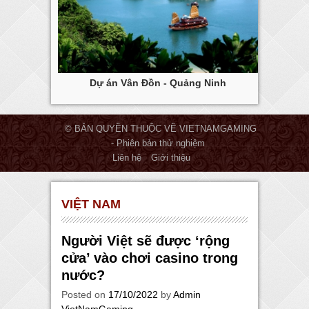
ng Tàu
Dự án Vân Đồn - Quảng Ninh
Dự
© BẢN QUYỀN THUỘC VỀ VIETNAMGAMING
- Phiên bản thử nghiệm
Liên hệ
Giới thiệu
VIỆT NAM
Người Việt sẽ được ‘rộng
cửa’ vào chơi casino trong
nước?
Posted on
17/10/2022
by
Admin