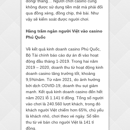
đồng/ tháng… Người chơi casino cũng
không được sử dụng tiền mặt mà phải đổi
qua đồng xèng, đồng chip, thẻ bài. Như
vậy sẽ kiểm soát được người chơi.
Hàng trăm ngàn người Việt vào casino
Phú Quốc
Về kết quả kinh doanh casino Phú Quốc,
Bộ Tài chính báo cáo dự án đi vào hoạt
động đầu tháng 1-2019. Trong hai năm
2019 – 2020, doanh thu từ hoạt động kinh
doanh casino tăng trưởng tốt, khoảng
9,5%/năm. Từ năm 2021, do ảnh hưởng
bởi dịch COVID-19, doanh thu sụt giảm
mạnh. Kết quả kinh doanh casino đến hết
năm 2021 lỗ 1.141 tỉ đồng. Tổng số người
vào chơi là 240.560 lượt khách, trong đó
khách người Việt chiếm hơn 65%, chủ yếu
là khách nhỏ, chơi theo vé ngày. Số tiền
thu từ vé bán cho người Việt là 141 tỉ
đồng.