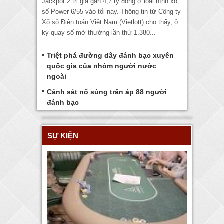
Jackpot 2 trị giá gần 4,7 tỷ đồng ở loại hình xổ
số Power 6/55 vào tối nay. Thông tin từ Công ty
Xổ số Điện toán Việt Nam (Vietlott) cho thấy, ở
kỳ quay số mở thưởng lần thứ 1.380...
Triệt phá đường dây đánh bạc xuyên
quốc gia của nhóm người nước
ngoài
Cảnh sát nổ súng trấn áp 88 người
đánh bạc
SỰ KIỆN