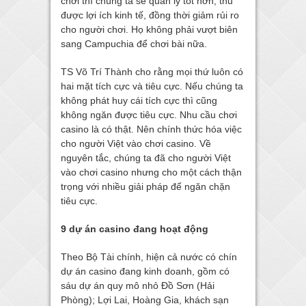
chơi thì chúng ta sẽ quản lý tốt hơn, thu
được lợi ích kinh tế, đồng thời giảm rủi ro
cho người chơi. Họ không phải vượt biên
sang Campuchia để chơi bài nữa.
TS Võ Trí Thành cho rằng mọi thứ luôn có
hai mặt tích cực và tiêu cực. Nếu chúng ta
không phát huy cái tích cực thì cũng
không ngăn được tiêu cực. Nhu cầu chơi
casino là có thật. Nên chính thức hóa việc
cho người Việt vào chơi casino. Về
nguyên tắc, chúng ta đã cho người Việt
vào chơi casino nhưng cho một cách thận
trọng với nhiều giải pháp để ngăn chặn
tiêu cực.
9 dự án casino đang hoạt động
Theo Bộ Tài chính, hiện cả nước có chín
dự án casino đang kinh doanh, gồm có
sáu dự án quy mô nhỏ Đồ Sơn (Hải
Phòng); Lợi Lai, Hoàng Gia, khách sạn