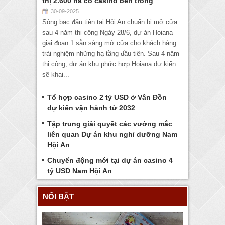
thị 2.600 ha có casino bên trong
30-09-2025
Sòng bạc đầu tiên tại Hội An chuẩn bị mở cửa
sau 4 năm thi công Ngày 28/6, dự án Hoiana
giai đoạn 1 sẵn sàng mở cửa cho khách hàng
trải nghiệm những hạ tầng đầu tiên. Sau 4 năm
thi công, dự án khu phức hợp Hoiana dự kiến
sẽ khai...
Tổ hợp casino 2 tỷ USD ở Vân Đồn
dự kiến vận hành từ 2032
Tập trung giải quyết các vướng mắc
liên quan Dự án khu nghỉ dưỡng Nam
Hội An
Chuyển động mới tại dự án casino 4
tỷ USD Nam Hội An
NỔI BẬT