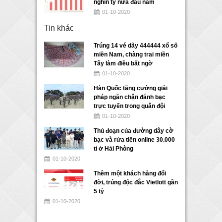
nghìn tỷ nửa đầu năm
01-10-2020
Tin khác
Trúng 14 vé dãy 444444 xổ số
miền Nam, chàng trai miền
Tây làm điều bất ngờ
01-10-2020
Hàn Quốc tăng cường giải
pháp ngăn chặn đánh bạc
trực tuyến trong quân đội
01-10-2020
Thủ đoạn của đường dây cờ
bạc và rửa tiền online 30.000
tỉ ở Hải Phòng
01-10-2020
Thêm một khách hàng đổi
đời, trúng độc đắc Vietlott gần
5 tỷ
01-10-2020