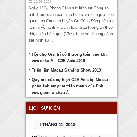
22-03-2023
Ngày 13/3, Phòng Cảnh sát hình sự Công an
tỉnh Tiền Giang bàn giao hồ sơ và 88 người liên
quan cho Công an huyện Gò Công Đông tiếp tục
làm rõ về hành vi Đánh bạc. Sau thời gian theo
dõi, chiều hôm qua (12/3), trinh sát Phòng cảnh
sát hình sự...
Hội chợ Giải trí có thưởng toàn cầu khu
vực châu Á – G2E Asia 2019
Triển lãm Macau Gaming Show 2019
Quy mô của sự kiện G2E Asia tại Macau
phản ánh sự phát triển mạnh của lĩnh
vực game ở châu Á
LỊCH SỰ KIỆN
THÁNG 11, 2019