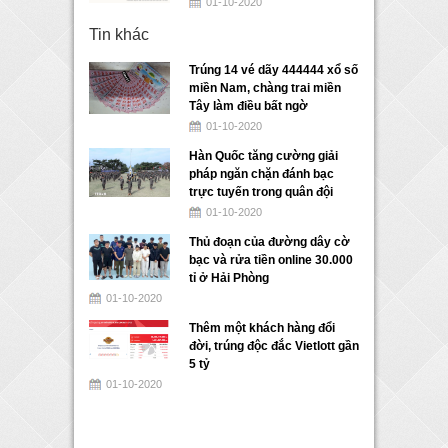
01-10-2020
Tin khác
Trúng 14 vé dãy 444444 xổ số
miền Nam, chàng trai miền
Tây làm điều bất ngờ
01-10-2020
Hàn Quốc tăng cường giải
pháp ngăn chặn đánh bạc
trực tuyến trong quân đội
01-10-2020
Thủ đoạn của đường dây cờ
bạc và rửa tiền online 30.000
tỉ ở Hải Phòng
01-10-2020
Thêm một khách hàng đổi
đời, trúng độc đắc Vietlott gần
5 tỷ
01-10-2020