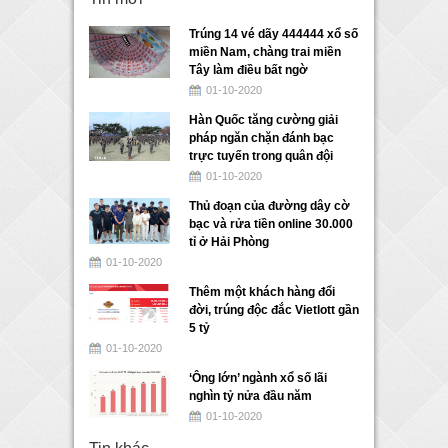
Trúng 14 vé dãy 444444 xổ số
miền Nam, chàng trai miền
Tây làm điều bất ngờ
01-10-2020
Hàn Quốc tăng cường giải
pháp ngăn chặn đánh bạc
trực tuyến trong quân đội
01-10-2020
Thủ đoạn của đường dây cờ
bạc và rửa tiền online 30.000
tỉ ở Hải Phòng
01-10-2020
Thêm một khách hàng đổi
đời, trúng độc đắc Vietlott gần
5 tỷ
01-10-2020
‘Ông lớn’ ngành xổ số lãi
nghìn tỷ nửa đầu năm
01-10-2020