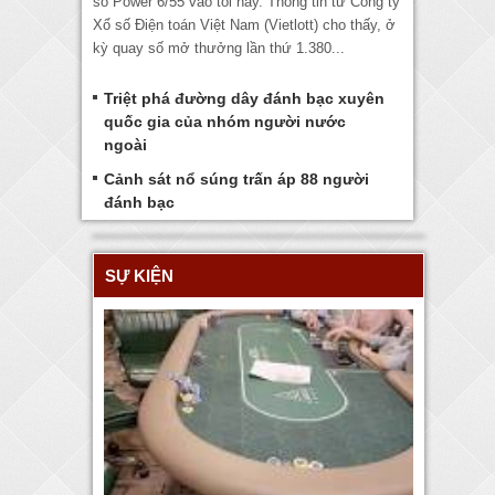
số Power 6/55 vào tối nay. Thông tin từ Công ty
Xổ số Điện toán Việt Nam (Vietlott) cho thấy, ở
kỳ quay số mở thưởng lần thứ 1.380...
Triệt phá đường dây đánh bạc xuyên
quốc gia của nhóm người nước
ngoài
Cảnh sát nổ súng trấn áp 88 người
đánh bạc
SỰ KIỆN