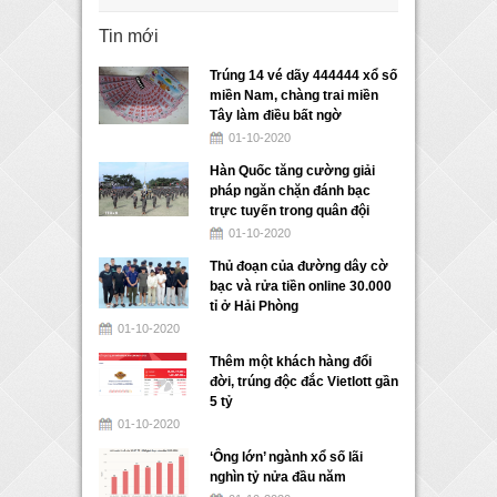
Tin mới
Trúng 14 vé dãy 444444 xổ số
miền Nam, chàng trai miền
Tây làm điều bất ngờ
01-10-2020
Hàn Quốc tăng cường giải
pháp ngăn chặn đánh bạc
trực tuyến trong quân đội
01-10-2020
Thủ đoạn của đường dây cờ
bạc và rửa tiền online 30.000
tỉ ở Hải Phòng
01-10-2020
Thêm một khách hàng đổi
đời, trúng độc đắc Vietlott gần
5 tỷ
01-10-2020
‘Ông lớn’ ngành xổ số lãi
nghìn tỷ nửa đầu năm