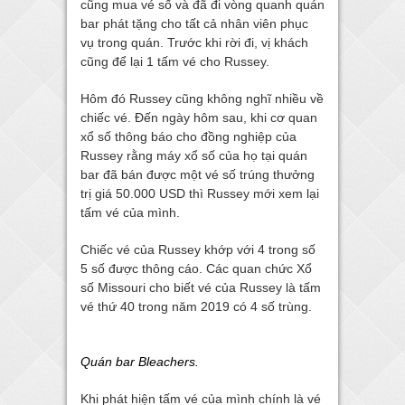
cũng mua vé số và đã đi vòng quanh quán
bar phát tặng cho tất cả nhân viên phục
vụ trong quán. Trước khi rời đi, vị khách
cũng để lại 1 tấm vé cho Russey.
Hôm đó Russey cũng không nghĩ nhiều về
chiếc vé. Đến ngày hôm sau, khi cơ quan
xổ số thông báo cho đồng nghiệp của
Russey rằng máy xổ số của họ tại quán
bar đã bán được một vé số trúng thưởng
trị giá 50.000 USD thì Russey mới xem lại
tấm vé của mình.
Chiếc vé của Russey khớp với 4 trong số
5 số được thông cáo. Các quan chức Xổ
số Missouri cho biết vé của Russey là tấm
vé thứ 40 trong năm 2019 có 4 số trùng.
Quán bar Bleachers.
Khi phát hiện tấm vé của mình chính là vé