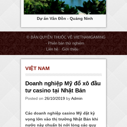
ng Tàu
Dự án Vân Đồn - Quảng Ninh
Dự
© BẢN QUYỀN THUỘC VỀ VIETNAMGAMING
- Phiên bản thử nghiệm
Liên hệ
Giới thiệu
VIỆT NAM
Doanh nghiệp Mỹ đổ xô đầu
tư casino tại Nhật Bản
Posted on
26/10/2019
by
Admin
Các doanh nghiệp casino Mỹ đặt kỳ
vọng lớn vào thị trường Nhật Bản khi
nước này chuẩn bị nới lỏng các quy