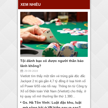
XEM NHIỀU
Tội đánh bạc có được người thân bảo
lãnh không?
29-09-2019
Vietlott tìm thấy một tấm vé trúng giải độc đắc
Jackpot 2 trị giá gần 4,7 tỷ đồng ở loại hình xổ
số Power 6/55 vào tối nay. Thông tin từ Công ty
Xổ số Điện toán Việt Nam (Vietlott) cho thấy, ở
kỳ quay số mở thưởng lần thứ 1.380...
Gs. Hà Tôn Vinh: Luật đặc khu, luật
mở sòng bài ở VN hiện nay ra sao?