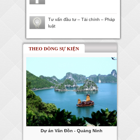
Tư vấn đầu tư – Tài chính – Pháp
luật
THEO DÒNG SỰ KIỆN
ng Tàu
Dự án Vân Đồn - Quảng Ninh
Dự