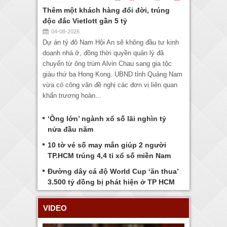
Thêm một khách hàng đổi đời, trúng
độc đắc Vietlott gần 5 tỷ
04-08-2026
Dự án tỷ đô Nam Hội An sẽ không đầu tư kinh
doanh nhà ở, đồng thời quyền quản lý đã
chuyển từ ông trùm Alvin Chau sang gia tộc
giàu thứ ba Hong Kong. UBND tỉnh Quảng Nam
vừa có công văn đề nghị các đơn vị liên quan
khẩn trương hoàn...
‘Ông lớn’ ngành xổ số lãi nghìn tỷ
nửa đầu năm
10 tờ vé số may mắn giúp 2 người
TP.HCM trúng 4,4 tỉ xổ số miền Nam
Đường dây cá độ World Cup ‘ăn thua’
3.500 tỷ đồng bị phát hiện ở TP HCM
VIDEO