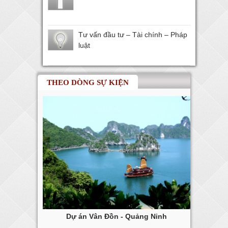
Tư vấn đầu tư – Tài chính – Pháp
luật
THEO DÒNG SỰ KIỆN
ng Tàu
Dự án Vân Đồn - Quảng Ninh
Dự