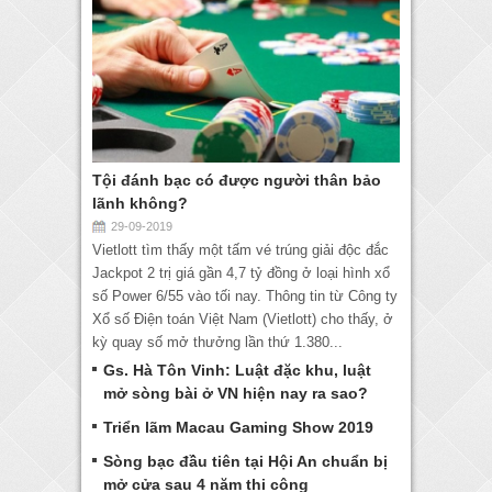
Tội đánh bạc có được người thân bảo
lãnh không?
29-09-2019
Vietlott tìm thấy một tấm vé trúng giải độc đắc
Jackpot 2 trị giá gần 4,7 tỷ đồng ở loại hình xổ
số Power 6/55 vào tối nay. Thông tin từ Công ty
Xổ số Điện toán Việt Nam (Vietlott) cho thấy, ở
kỳ quay số mở thưởng lần thứ 1.380...
Gs. Hà Tôn Vinh: Luật đặc khu, luật
mở sòng bài ở VN hiện nay ra sao?
Triển lãm Macau Gaming Show 2019
Sòng bạc đầu tiên tại Hội An chuẩn bị
mở cửa sau 4 năm thi công