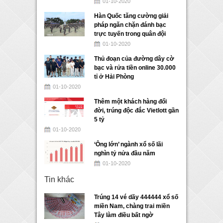
01-10-2020
Hàn Quốc tăng cường giải
pháp ngăn chặn đánh bạc
trực tuyến trong quân đội
01-10-2020
Thủ đoạn của đường dây cờ
bạc và rửa tiền online 30.000
tỉ ở Hải Phòng
01-10-2020
Thêm một khách hàng đổi
đời, trúng độc đắc Vietlott gần
5 tỷ
01-10-2020
‘Ông lớn’ ngành xổ số lãi
nghìn tỷ nửa đầu năm
01-10-2020
Tin khác
Trúng 14 vé dãy 444444 xổ số
miền Nam, chàng trai miền
Tây làm điều bất ngờ