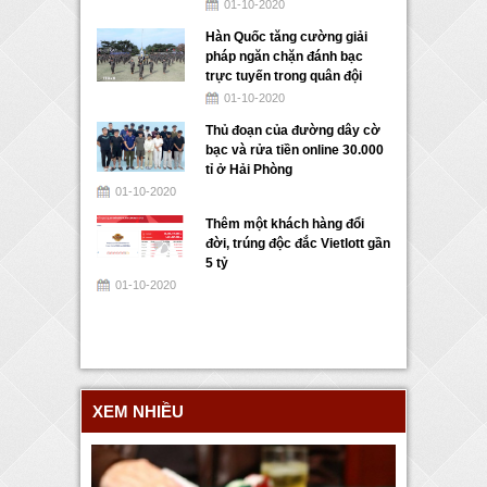
01-10-2020
Hàn Quốc tăng cường giải
pháp ngăn chặn đánh bạc
trực tuyến trong quân đội
01-10-2020
Thủ đoạn của đường dây cờ
bạc và rửa tiền online 30.000
tỉ ở Hải Phòng
01-10-2020
Thêm một khách hàng đổi
đời, trúng độc đắc Vietlott gần
5 tỷ
01-10-2020
XEM NHIỀU