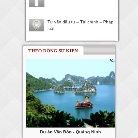
Tư vấn đầu tư – Tài chính – Pháp
luật
THEO DÒNG SỰ KIỆN
ng Tàu
Dự án Vân Đồn - Quảng Ninh
Dự