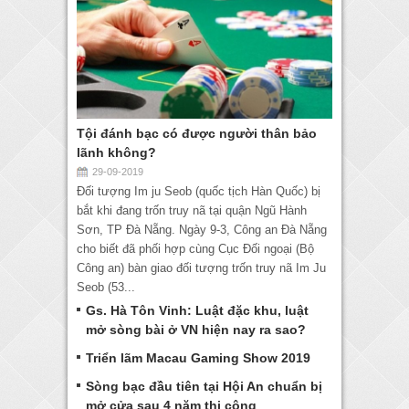
Tội đánh bạc có được người thân bảo
lãnh không?
29-09-2019
Đối tượng Im ju Seob (quốc tịch Hàn Quốc) bị
bắt khi đang trốn truy nã tại quận Ngũ Hành
Sơn, TP Đà Nẵng. Ngày 9-3, Công an Đà Nẵng
cho biết đã phối hợp cùng Cục Đối ngoại (Bộ
Công an) bàn giao đối tượng trốn truy nã Im Ju
Seob (53...
Gs. Hà Tôn Vinh: Luật đặc khu, luật
mở sòng bài ở VN hiện nay ra sao?
Triển lãm Macau Gaming Show 2019
Sòng bạc đầu tiên tại Hội An chuẩn bị
mở cửa sau 4 năm thi công