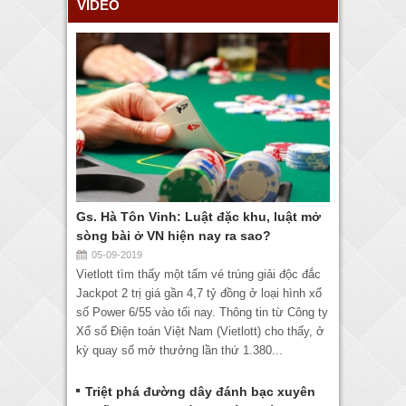
VIDEO
Gs. Hà Tôn Vinh: Luật đặc khu, luật mở
sòng bài ở VN hiện nay ra sao?
05-09-2019
Vietlott tìm thấy một tấm vé trúng giải độc đắc
Jackpot 2 trị giá gần 4,7 tỷ đồng ở loại hình xổ
số Power 6/55 vào tối nay. Thông tin từ Công ty
Xổ số Điện toán Việt Nam (Vietlott) cho thấy, ở
kỳ quay số mở thưởng lần thứ 1.380...
Triệt phá đường dây đánh bạc xuyên