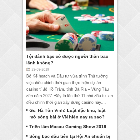
Tội đánh bạc có được người thân bảo
lãnh không?
29-09-2019
Bộ Kế hoạch và Đầu tư vừa trình Thủ tướng
việc điều chỉnh thời gian thực hiện dự án
casino tỉ đô Hồ Tràm, tỉnh Bà Rịa – Vũng Tàu
đến năm 2027. Đây là lần thứ 11 nhà đầu tư xin
điều chỉnh thời gian xây dựng casino này....
Gs. Hà Tôn Vinh: Luật đặc khu, luật
mở sòng bài ở VN hiện nay ra sao?
Triển lãm Macau Gaming Show 2019
Sòng bạc đầu tiên tại Hội An chuẩn bị