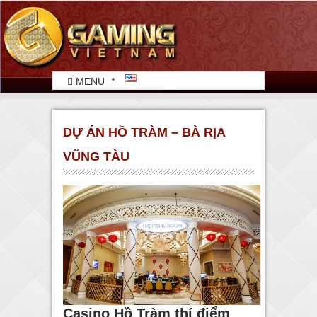
MENU
DỰ ÁN HỒ TRÀM – BÀ RỊA
VŨNG TÀU
Casino Hồ Tràm thí điểm