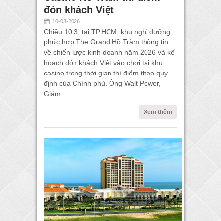
đón khách Việt
10-03-2026
Chiều 10.3, tại TP.HCM, khu nghỉ dưỡng
phức hợp The Grand Hồ Tràm thông tin
về chiến lược kinh doanh năm 2026 và kế
hoạch đón khách Việt vào chơi tại khu
casino trong thời gian thí điểm theo quy
định của Chính phủ. Ông Walt Power,
Giám...
Xem thêm