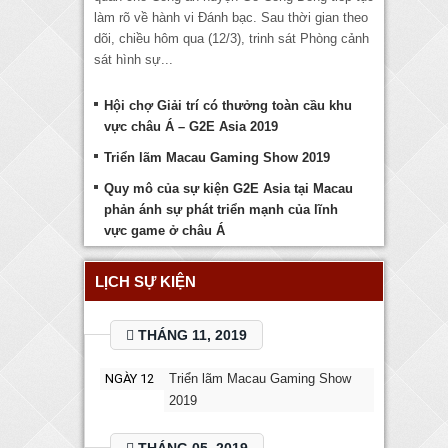
làm rõ về hành vi Đánh bạc. Sau thời gian theo
dõi, chiều hôm qua (12/3), trinh sát Phòng cảnh
sát hình sự...
Hội chợ Giải trí có thưởng toàn cầu khu
vực châu Á – G2E Asia 2019
Triển lãm Macau Gaming Show 2019
Quy mô của sự kiện G2E Asia tại Macau
phản ánh sự phát triển mạnh của lĩnh
vực game ở châu Á
LỊCH SỰ KIỆN
THÁNG 11, 2019
NGÀY 12
Triển lãm Macau Gaming Show
2019
THÁNG 05, 2019