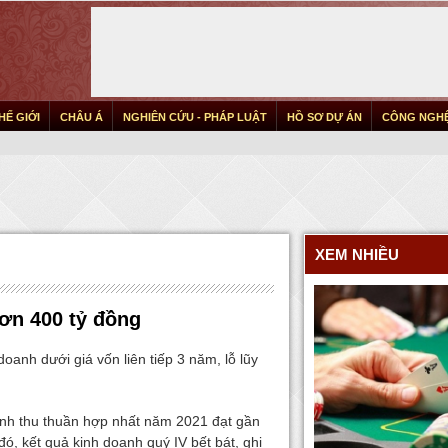
HẾ GIỚI
CHÂU Á
NGHIÊN CỨU - PHÁP LUẬT
HỒ SƠ DỰ ÁN
CÔNG NGH
XEM NHIỀU
ơn 400 tỷ đồng
anh dưới giá vốn liên tiếp 3 năm, lỗ lũy
nh thu thuần hợp nhất năm 2021 đạt gần
ó, kết quả kinh doanh quý IV bết bát, ghi