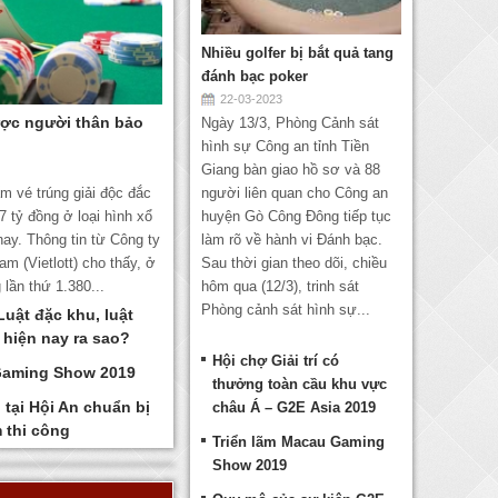
Nhiều golfer bị bắt quả tang
đánh bạc poker
22-03-2023
ược người thân bảo
Ngày 13/3, Phòng Cảnh sát
hình sự Công an tỉnh Tiền
Giang bàn giao hồ sơ và 88
ấm vé trúng giải độc đắc
người liên quan cho Công an
,7 tỷ đồng ở loại hình xổ
huyện Gò Công Đông tiếp tục
nay. Thông tin từ Công ty
làm rõ về hành vi Đánh bạc.
am (Vietlott) cho thấy, ở
Sau thời gian theo dõi, chiều
lần thứ 1.380...
hôm qua (12/3), trinh sát
Phòng cảnh sát hình sự...
Luật đặc khu, luật
 hiện nay ra sao?
Hội chợ Giải trí có
Gaming Show 2019
thưởng toàn cầu khu vực
 tại Hội An chuẩn bị
châu Á – G2E Asia 2019
 thi công
Triển lãm Macau Gaming
Show 2019