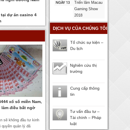
NGÀY 13
Triển lãm Macau
Gaming Show
tại dự án casino 4
2018
n
DỊCH VỤ CỦA CHÚNG TÔI
Tổ chức sự kiện –
Du lịch
Nghiên cứu thị
trường
Cung cấp thông
tin
4444 xổ số miền Nam,
y làm điều bất ngờ
Tư vấn đầu tư –
Tài chính – Pháp
n sẽ không đầu tư kinh
luật
i quyền quản lý đã