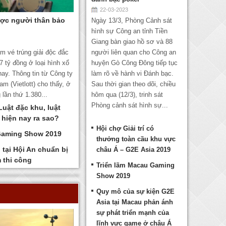
22-03-2023
ược người thân bảo
Ngày 13/3, Phòng Cảnh sát
hình sự Công an tỉnh Tiền
Giang bàn giao hồ sơ và 88
ấm vé trúng giải độc đắc
người liên quan cho Công an
,7 tỷ đồng ở loại hình xổ
huyện Gò Công Đông tiếp tục
nay. Thông tin từ Công ty
làm rõ về hành vi Đánh bạc.
am (Vietlott) cho thấy, ở
Sau thời gian theo dõi, chiều
lần thứ 1.380...
hôm qua (12/3), trinh sát
Phòng cảnh sát hình sự...
Luật đặc khu, luật
 hiện nay ra sao?
Hội chợ Giải trí có
Gaming Show 2019
thưởng toàn cầu khu vực
 tại Hội An chuẩn bị
châu Á – G2E Asia 2019
 thi công
Triển lãm Macau Gaming
Show 2019
Quy mô của sự kiện G2E
Asia tại Macau phản ánh
sự phát triển mạnh của
lĩnh vực game ở châu Á