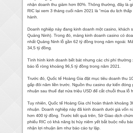
nhận doanh thu giảm hơn 80%. Thông thường, đây là gia
RIC lại xem 3 tháng cuối năm 2021 là “mùa du lịch thấ
hành.
Doanh nghiệp này đang kinh doanh một casino, khách sạ
Quảng Ninh). Trong đó, mảng kinh doanh casino có doa
nhất Quảng Ninh lỗ gần 62 tỷ đồng trong năm ngoái. Mả
34,5 tỷ đồng.
Tình hình kinh doanh bết bát nhưng các chi phí thường
báo lỗ ròng khoảng 96,5 tỷ đồng trong năm 2021.
Trước đó, Quốc tế Hoàng Gia đặt mục tiêu doanh thu 10
gấp đôi năm liền trước. Nguồn thu casino dự kiến đóng 
nhuận sau thuế đạt nửa triệu USD để cắt chuỗi thua lỗ ha
Tuy nhiên, Quốc tế Hoàng Gia chỉ hoàn thành khoảng 30
nhuận. Doanh nghiệp này đã kinh doanh dưới giá vốn năm
hơn 400 tỷ đồng. Trước kết quả trên, Sở Giao dịch ch
phiếu RIC có khả năng bị hủy niêm yết bắt buộc nếu bá
nhận lợi nhuận âm như báo cáo tự lập.