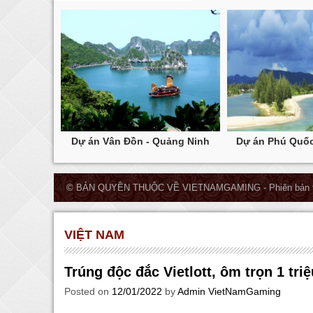
ịa Vũng Tàu
Dự án Vân Đồn - Quảng Ninh
Dự án Phú Quốc
© BẢN QUYỀN THUỘC VỀ VIETNAMGAMING - Phiên bản t
VIỆT NAM
Trúng độc đắc Vietlott, ôm trọn 1 tri
Posted on
12/01/2022
by
Admin VietNamGaming