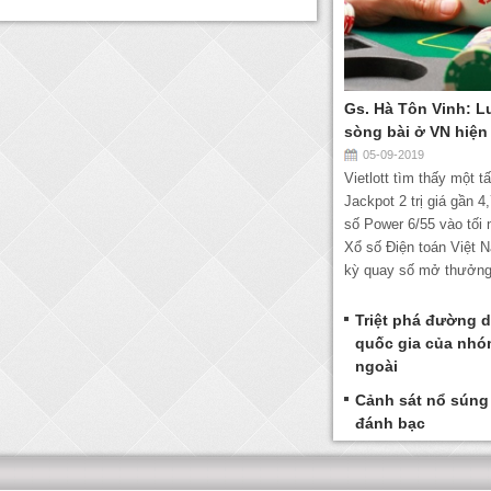
Gs. Hà Tôn Vinh: L
sòng bài ở VN hiện
05-09-2019
Vietlott tìm thấy một t
Jackpot 2 trị giá gần 4
số Power 6/55 vào tối 
Xổ số Điện toán Việt N
kỳ quay số mở thưởng 
Triệt phá đường 
quốc gia của nh
ngoài
Cảnh sát nổ súng 
đánh bạc