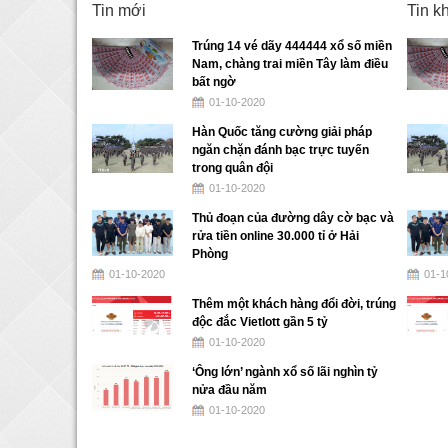
Tin mới
Tin k
Trúng 14 vé dãy 444444 xổ số miền
Nam, chàng trai miền Tây làm điều
bất ngờ
01-10-2020
Hàn Quốc tăng cường giải pháp
ngăn chặn đánh bạc trực tuyến
trong quân đội
01-10-2020
Thủ đoạn của đường dây cờ bạc và
rửa tiền online 30.000 tỉ ở Hải
Phòng
01-10-2020
01-1
Thêm một khách hàng đổi đời, trúng
độc đắc Vietlott gần 5 tỷ
01-10-2020
‘Ông lớn’ ngành xổ số lãi nghìn tỷ
nửa đầu năm
01-10-2020