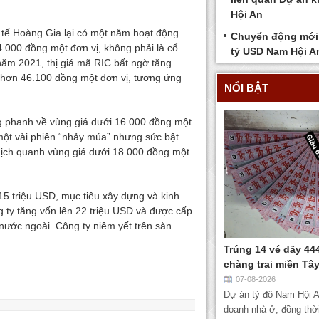
Hội An
 tế Hoàng Gia lại có một năm hoạt động
Chuyển động mới 
.000 đồng một đơn vị, không phải là cổ
tỷ USD Nam Hội A
ăm 2021, thị giá mã RIC bất ngờ tăng
 hơn 46.100 đồng một đơn vị, tương ứng
NỔI BẬT
g phanh về vùng giá dưới 16.000 đồng một
 một vài phiên “nhảy múa” nhưng sức bật
dịch quanh vùng giá dưới 18.000 đồng một
15 triệu USD, mục tiêu xây dựng và kinh
 ty tăng vốn lên 22 triệu USD và được cấp
nước ngoài. Công ty niêm yết trên sàn
Trúng 14 vé dãy 44
chàng trai miền Tâ
07-08-2026
Dự án tỷ đô Nam Hội A
doanh nhà ở, đồng thờ