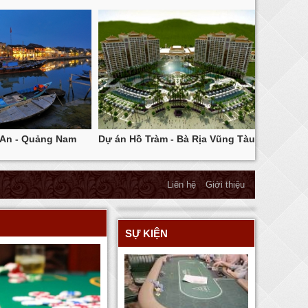
 An - Quảng Nam
Dự án Hồ Tràm - Bà Rịa Vũng Tàu
Dự án 
Liên hệ
Giới thiệu
SỰ KIỆN