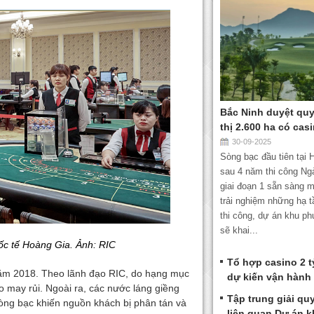
Bắc Ninh duyệt qu
thị 2.600 ha có cas
30-09-2025
Sòng bạc đầu tiên tại
sau 4 năm thi công Ng
giai đoạn 1 sẵn sàng 
trải nghiệm những hạ t
thi công, dự án khu p
sẽ khai...
ốc tế Hoàng Gia. Ảnh: RIC
Tổ hợp casino 2 
 năm 2018. Theo lãnh đạo RIC, do hạng mục
dự kiến vận hành 
o may rủi. Ngoài ra, các nước láng giềng
Tập trung giải q
ng bạc khiến nguồn khách bị phân tán và
liên quan Dự án 