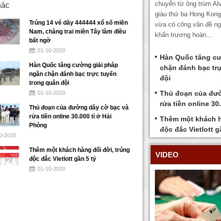
chuyển từ ông trùm Alv
hác
giàu thứ ba Hong Kon
Trúng 14 vé dãy 444444 xổ số miền
vừa có công văn đề ngh
Nam, chàng trai miền Tây làm điều
khẩn trương hoàn...
bất ngờ
01-10-2020
Hàn Quốc tăng cư
Hàn Quốc tăng cường giải pháp
chặn đánh bạc tr
ngăn chặn đánh bạc trực tuyến
đội
trong quân đội
Thủ đoạn của đườ
01-10-2020
rửa tiền online 30
Thủ đoạn của đường dây cờ bạc và
rửa tiền online 30.000 tỉ ở Hải
Thêm một khách h
Phòng
độc đắc Vietlott g
0-2020
Thêm một khách hàng đổi đời, trúng
VIDEO
độc đắc Vietlott gần 5 tỷ
01-10-2020