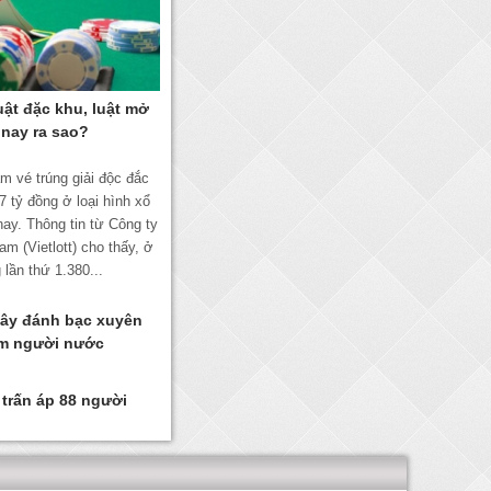
uật đặc khu, luật mở
 nay ra sao?
ấm vé trúng giải độc đắc
,7 tỷ đồng ở loại hình xổ
nay. Thông tin từ Công ty
am (Vietlott) cho thấy, ở
lần thứ 1.380...
dây đánh bạc xuyên
óm người nước
trấn áp 88 người