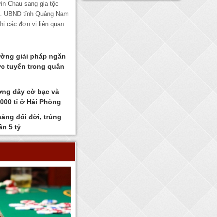
in Chau sang gia tộc
g. UBND tỉnh Quảng Nam
ị các đơn vị liên quan
ờng giải pháp ngăn
ực tuyến trong quân
ng dây cờ bạc và
.000 tỉ ở Hải Phòng
àng đổi đời, trúng
ần 5 tỷ