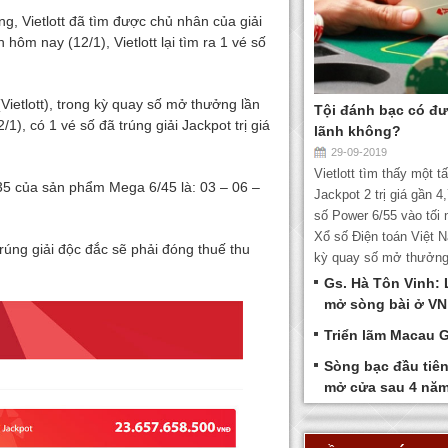
áng, Vietlott đã tìm được chủ nhân của giải
hôm nay (12/1), Vietlott lại tìm ra 1 vé số
ietlott), trong kỳ quay số mở thưởng lần
Tội đánh bạc có đ
), có 1 vé số đã trúng giải Jackpot trị giá
lãnh không?
29-09-2019
Vietlott tìm thấy một t
5 của sản phẩm Mega 6/45 là: 03 – 06 –
Jackpot 2 trị giá gần 4
số Power 6/55 vào tối 
Xổ số Điện toán Việt N
úng giải độc đắc sẽ phải đóng thuế thu
kỳ quay số mở thưởng 
Gs. Hà Tôn Vinh: 
mở sòng bài ở VN
Triển lãm Macau 
Sòng bạc đầu tiên
mở cửa sau 4 năm