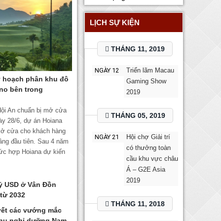
LỊCH SỰ KIỆN
THÁNG 11, 2019
NGÀY 12
Triển lãm Macau
y hoạch phân khu đô
Gaming Show
ino bên trong
2019
 Hội An chuẩn bị mở cửa
THÁNG 05, 2019
ày 28/6, dự án Hoiana
mở cửa cho khách hàng
NGÀY 21
Hội chợ Giải trí
ầng đầu tiên. Sau 4 năm
có thưởng toàn
hức hợp Hoiana dự kiến
cầu khu vực châu
Á – G2E Asia
2019
tỷ USD ở Vân Đồn
từ 2032
THÁNG 11, 2018
uyết các vướng mắc
khu nghỉ dưỡng Nam