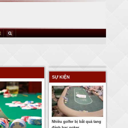
Ệ
SỰ KIỆN
Nhiều golfer bị bắt quả tang
đánh bạc poker