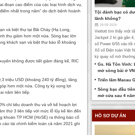
i đoạn cao điểm của các loại hình dịch vụ,
p điểm nhất trong năm” do dịch bệnh hoành
Tội đánh bạc có đ
lãnh không?
29-09-2019
n và biệt thự tại Bãi Cháy (Hạ Long,
Vietlott tìm thấy một t
nh thu giảm hơn một nửa. Sòng bạc lớn
Jackpot 2 trị giá gần 4
ng khách sạn và biệt thự báo lỗ khoảng
số Power 6/55 vào tối 
Xổ số Điện toán Việt N
kỳ quay số mở thưởng 
 xuyên không được tiết giảm đáng kể, RIC
Gs. Hà Tôn Vinh: 
mở sòng bài ở VN
,3 triệu USD (khoảng 240 tỷ đồng), tăng
Triển lãm Macau 
góp hơn một nửa. Công ty kỳ vọng lợi
Sòng bạc đầu tiên
i năm liên tiếp.
mở cửa sau 4 năm
% chỉ tiêu doanh thu và vỡ kế hoạch lợi
 thứ 3 liên tiếp với mức lỗ lũy kế lên đến
HỒ SƠ DỰ ÁN
ứng khoán TP HCM (HoSE) ra thông báo cổ
o cáo tài chính kiểm toán cả năm 2021 ghi