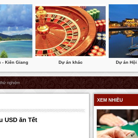
 - Kiên Giang
Dự án khác
Dự án Hội
hử nghiệm
XEM NHIỀU
ệu USD ăn Tết