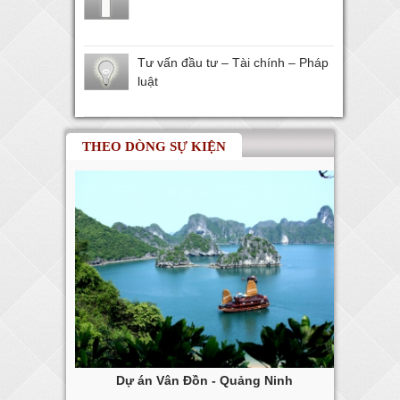
Tư vấn đầu tư – Tài chính – Pháp
luật
THEO DÒNG SỰ KIỆN
ng Tàu
Dự án Vân Đồn - Quảng Ninh
Dự