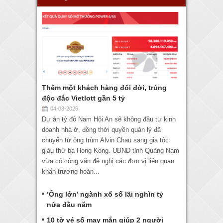
Thêm một khách hàng đổi đời, trúng
độc đắc Vietlott gần 5 tỷ
04-08-2026
Dự án tỷ đô Nam Hội An sẽ không đầu tư kinh
doanh nhà ở, đồng thời quyền quản lý đã
chuyển từ ông trùm Alvin Chau sang gia tộc
giàu thứ ba Hong Kong. UBND tỉnh Quảng Nam
vừa có công văn đề nghị các đơn vị liên quan
khẩn trương hoàn...
‘Ông lớn’ ngành xổ số lãi nghìn tỷ
nửa đầu năm
10 tờ vé số may mắn giúp 2 người