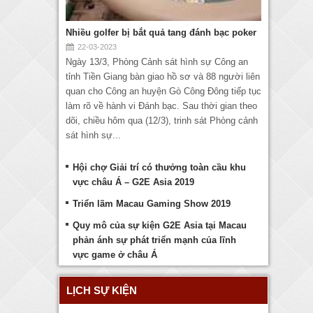
Nhiều golfer bị bắt quả tang đánh bạc poker
22-03-2023
Ngày 13/3, Phòng Cảnh sát hình sự Công an
tỉnh Tiền Giang bàn giao hồ sơ và 88 người liên
quan cho Công an huyện Gò Công Đông tiếp tục
làm rõ về hành vi Đánh bạc. Sau thời gian theo
dõi, chiều hôm qua (12/3), trinh sát Phòng cảnh
sát hình sự...
Hội chợ Giải trí có thưởng toàn cầu khu
vực châu Á – G2E Asia 2019
Triển lãm Macau Gaming Show 2019
Quy mô của sự kiện G2E Asia tại Macau
phản ánh sự phát triển mạnh của lĩnh
vực game ở châu Á
LỊCH SỰ KIỆN