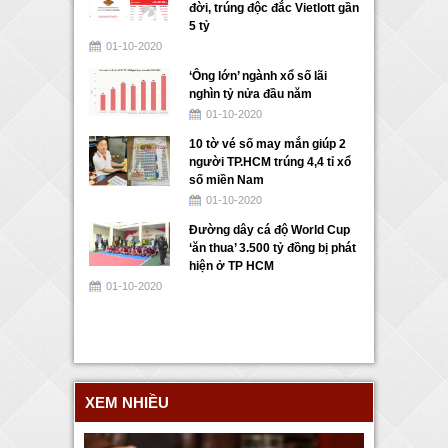
đời, trúng độc đắc Vietlott gần
5 tỷ
01-10-2020
‘Ông lớn’ ngành xổ số lãi
nghìn tỷ nửa đầu năm
01-10-2020
10 tờ vé số may mắn giúp 2
người TP.HCM trúng 4,4 tỉ xổ
số miền Nam
01-10-2020
Đường dây cá độ World Cup
‘ăn thua’ 3.500 tỷ đồng bị phát
hiện ở TP HCM
01-10-2020
XEM NHIỀU