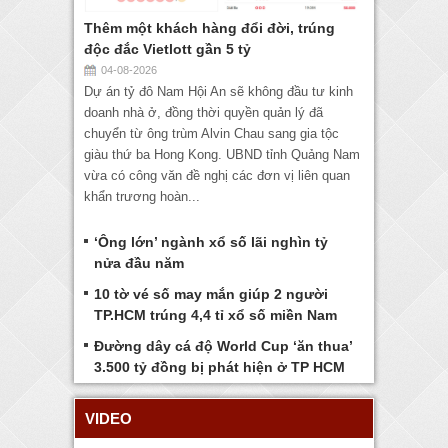
Thêm một khách hàng đổi đời, trúng
độc đắc Vietlott gần 5 tỷ
04-08-2026
Dự án tỷ đô Nam Hội An sẽ không đầu tư kinh
doanh nhà ở, đồng thời quyền quản lý đã
chuyển từ ông trùm Alvin Chau sang gia tộc
giàu thứ ba Hong Kong. UBND tỉnh Quảng Nam
vừa có công văn đề nghị các đơn vị liên quan
khẩn trương hoàn...
‘Ông lớn’ ngành xổ số lãi nghìn tỷ
nửa đầu năm
10 tờ vé số may mắn giúp 2 người
TP.HCM trúng 4,4 tỉ xổ số miền Nam
Đường dây cá độ World Cup ‘ăn thua’
3.500 tỷ đồng bị phát hiện ở TP HCM
VIDEO