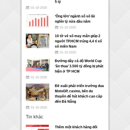
5 tỷ
01-10-2020
‘Ông lớn’ ngành xổ số lãi
nghìn tỷ nửa đầu năm
01-10-2020
10 tờ vé số may mắn giúp 2
người TP.HCM trúng 4,4 tỉ xổ
số miền Nam
01-10-2020
Đường dây cá độ World Cup
‘ăn thua’ 3.500 tỷ đồng bị phát
hiện ở TP HCM
01-10-2020
Đề xuất phát triển trường đua
MotoGP, casino, bến du
thuyền để hút khách cao cấp
đến Đà Nẵng
01-10-2020
Tin khác
Thêm một khách hàng đổi