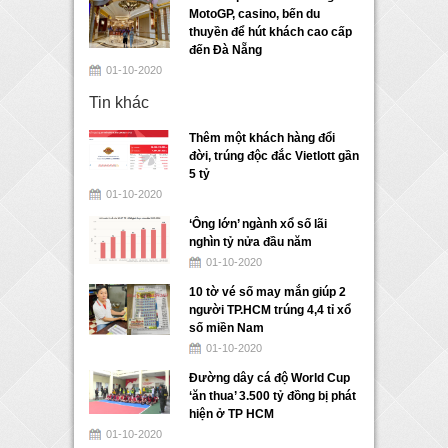
MotoGP, casino, bến du
thuyền để hút khách cao cấp
đến Đà Nẵng
01-10-2020
Tin khác
Thêm một khách hàng đổi
đời, trúng độc đắc Vietlott gần
5 tỷ
01-10-2020
‘Ông lớn’ ngành xổ số lãi
nghìn tỷ nửa đầu năm
01-10-2020
10 tờ vé số may mắn giúp 2
người TP.HCM trúng 4,4 tỉ xổ
số miền Nam
01-10-2020
Đường dây cá độ World Cup
‘ăn thua’ 3.500 tỷ đồng bị phát
hiện ở TP HCM
01-10-2020