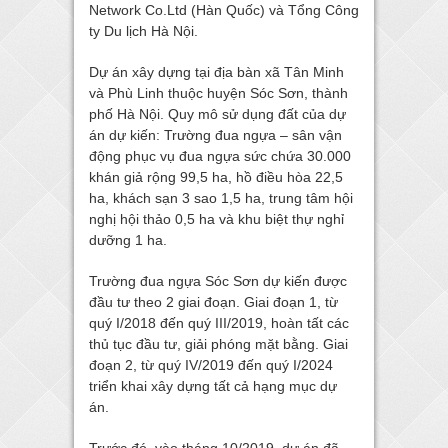
Network Co.Ltd (Hàn Quốc) và Tổng Công
ty Du lịch Hà Nội.
Dự án xây dựng tại địa bàn xã Tân Minh
và Phù Linh thuộc huyện Sóc Sơn, thành
phố Hà Nội. Quy mô sử dụng đất của dự
án dự kiến: Trường đua ngựa – sân vận
động phục vụ đua ngựa sức chứa 30.000
khán giả rộng 99,5 ha, hồ điều hòa 22,5
ha, khách sạn 3 sao 1,5 ha, trung tâm hội
nghị hội thảo 0,5 ha và khu biệt thự nghỉ
dưỡng 1 ha.
Trường đua ngựa Sóc Sơn dự kiến được
đầu tư theo 2 giai đoạn. Giai đoạn 1, từ
quý I/2018 đến quý III/2019, hoàn tất các
thủ tục đầu tư, giải phóng mặt bằng. Giai
đoạn 2, từ quý IV/2019 đến quý I/2024
triển khai xây dựng tất cả hạng mục dự
án.
Trước đó, vào tháng 10/2019, dự án đã