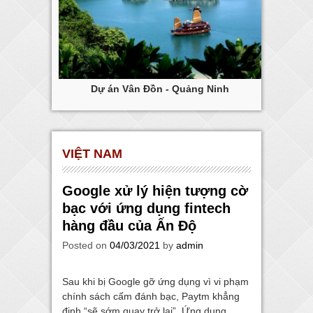
ng Tàu
Dự án Vân Đồn - Quảng Ninh
Dự
VIỆT NAM
Google xử lý hiện tượng cờ
bạc với ứng dụng fintech
hàng đầu của Ấn Độ
Posted on
04/03/2021
by
admin
Sau khi bị Google gỡ ứng dụng vì vi phạm
chính sách cấm đánh bạc, Paytm khẳng
định “sẽ sớm quay trở lại”. Ứng dụng