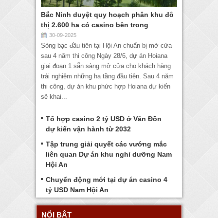
Bắc Ninh duyệt quy hoạch phân khu đô
thị 2.600 ha có casino bên trong
30-09-2025
Sòng bạc đầu tiên tại Hội An chuẩn bị mở cửa
sau 4 năm thi công Ngày 28/6, dự án Hoiana
giai đoạn 1 sẵn sàng mở cửa cho khách hàng
trải nghiệm những hạ tầng đầu tiên. Sau 4 năm
thi công, dự án khu phức hợp Hoiana dự kiến
sẽ khai...
Tổ hợp casino 2 tỷ USD ở Vân Đồn
dự kiến vận hành từ 2032
Tập trung giải quyết các vướng mắc
liên quan Dự án khu nghỉ dưỡng Nam
Hội An
Chuyển động mới tại dự án casino 4
tỷ USD Nam Hội An
NỔI BẬT