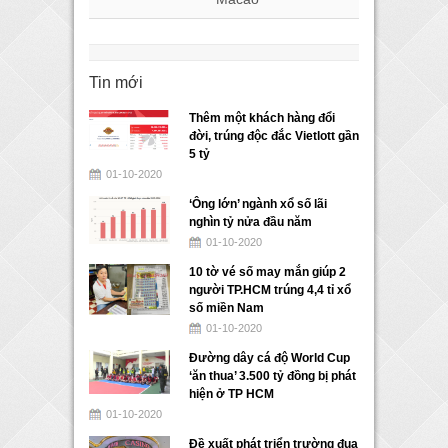
Tin mới
Thêm một khách hàng đổi
đời, trúng độc đắc Vietlott gần
5 tỷ
01-10-2020
‘Ông lớn’ ngành xổ số lãi
nghìn tỷ nửa đầu năm
01-10-2020
10 tờ vé số may mắn giúp 2
người TP.HCM trúng 4,4 tỉ xổ
số miền Nam
01-10-2020
Đường dây cá độ World Cup
‘ăn thua’ 3.500 tỷ đồng bị phát
hiện ở TP HCM
01-10-2020
Đề xuất phát triển trường đua