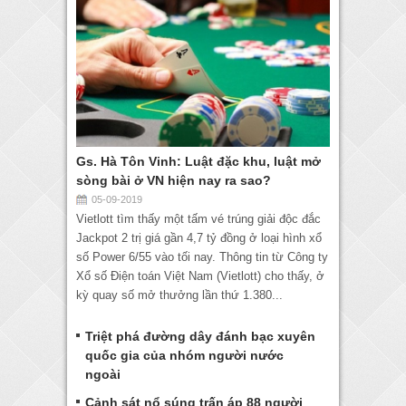
Gs. Hà Tôn Vinh: Luật đặc khu, luật mở
sòng bài ở VN hiện nay ra sao?
05-09-2019
Vietlott tìm thấy một tấm vé trúng giải độc đắc
Jackpot 2 trị giá gần 4,7 tỷ đồng ở loại hình xổ
số Power 6/55 vào tối nay. Thông tin từ Công ty
Xổ số Điện toán Việt Nam (Vietlott) cho thấy, ở
kỳ quay số mở thưởng lần thứ 1.380...
Triệt phá đường dây đánh bạc xuyên
quốc gia của nhóm người nước
ngoài
Cảnh sát nổ súng trấn áp 88 người