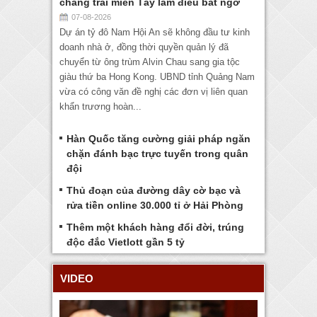
chàng trai miền Tây làm điều bất ngờ
07-08-2026
Dự án tỷ đô Nam Hội An sẽ không đầu tư kinh
doanh nhà ở, đồng thời quyền quản lý đã
chuyển từ ông trùm Alvin Chau sang gia tộc
giàu thứ ba Hong Kong. UBND tỉnh Quảng Nam
vừa có công văn đề nghị các đơn vị liên quan
khẩn trương hoàn...
Hàn Quốc tăng cường giải pháp ngăn
chặn đánh bạc trực tuyến trong quân
đội
Thủ đoạn của đường dây cờ bạc và
rửa tiền online 30.000 tỉ ở Hải Phòng
Thêm một khách hàng đổi đời, trúng
độc đắc Vietlott gần 5 tỷ
VIDEO