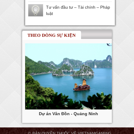
Tư vấn đầu tư – Tài chính – Pháp
luật
THEO DÒNG SỰ KIỆN
ng Tàu
Dự án Vân Đồn - Quảng Ninh
Dự
© BẢN QUYỀN THUỘC VỀ VIETNAMGAMING