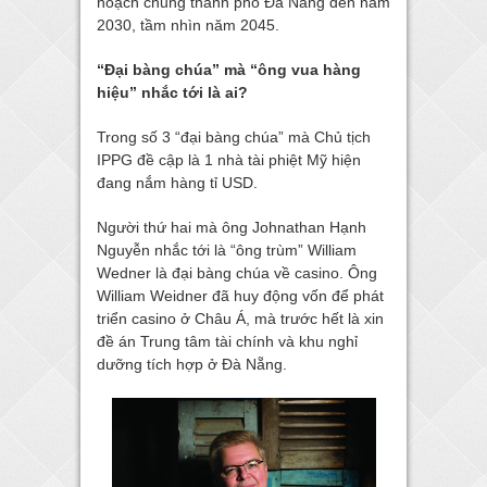
hoạch chung thành phố Đà Nẵng đến năm
2030, tầm nhìn năm 2045.
“Đại bàng chúa” mà “ông vua hàng
hiệu” nhắc tới là ai?
Trong số 3 “đại bàng chúa” mà Chủ tịch
IPPG đề cập là 1 nhà tài phiệt Mỹ hiện
đang nắm hàng tỉ USD.
Người thứ hai mà ông Johnathan Hạnh
Nguyễn nhắc tới là “ông trùm” William
Wedner là đại bàng chúa về casino. Ông
William Weidner đã huy động vốn để phát
triển casino ở Châu Á, mà trước hết là xin
đề án Trung tâm tài chính và khu nghỉ
dưỡng tích hợp ở Đà Nẵng.