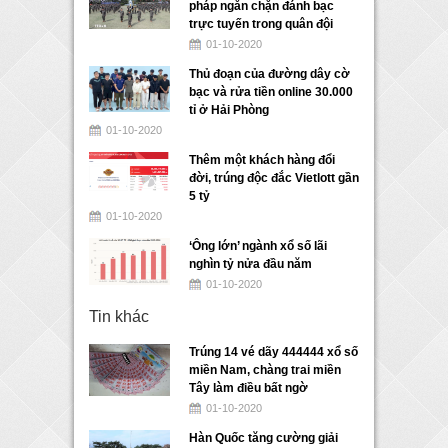
pháp ngăn chặn đánh bạc
trực tuyến trong quân đội
01-10-2020
Thủ đoạn của đường dây cờ
bạc và rửa tiền online 30.000
tỉ ở Hải Phòng
01-10-2020
Thêm một khách hàng đổi
đời, trúng độc đắc Vietlott gần
5 tỷ
01-10-2020
‘Ông lớn’ ngành xổ số lãi
nghìn tỷ nửa đầu năm
01-10-2020
Tin khác
Trúng 14 vé dãy 444444 xổ số
miền Nam, chàng trai miền
Tây làm điều bất ngờ
01-10-2020
Hàn Quốc tăng cường giải