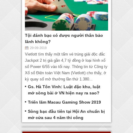
Tội đánh bạc có được người thân bảo
lãnh không?
29-09-2019
Vietlott tìm thấy một tấm vé trúng giải độc đắc
Jackpot 2 trị giá gần 4,7 tỷ đồng ở loại hình xổ
số Power 6/55 vào tối nay. Thông tin từ Công ty
Xổ số Điện toán Việt Nam (Vietlott) cho thấy, ở
kỳ quay số mở thưởng lần thứ 1.380...
Gs. Hà Tôn Vinh: Luật đặc khu, luật
mở sòng bài ở VN hiện nay ra sao?
Triển lãm Macau Gaming Show 2019
Sòng bạc đầu tiên tại Hội An chuẩn bị
mở cửa sau 4 năm thi công